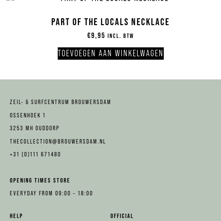
PART OF THE LOCALS NECKLACE
€
9,95
INCL. BTW
TOEVOEGEN AAN WINKELWAGEN
ZEIL- & SURFCENTRUM BROUWERSDAM
OSSENHOEK 1
3253 MH OUDDORP
THECOLLECTION@BROUWERSDAM.NL
+31 (0)111 671480
OPENING TIMES STORE
EVERYDAY FROM 09:00 – 18:00
HELP
OFFICIAL